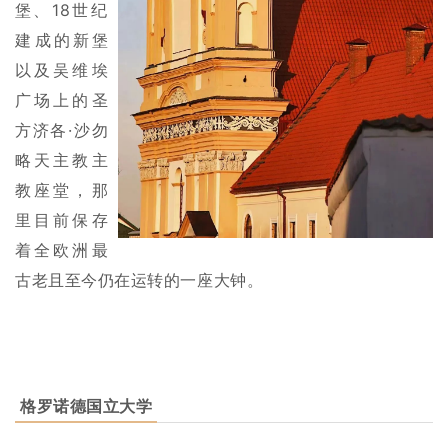
堡、18世纪
建
成的新堡
以及吴维埃
广场上的圣
方济各·沙勿
略天主教主
教座堂，那
里目前保存
着全欧洲最
古老且至今仍在运转的一座大钟。
格罗诺德国立大学