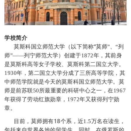
学校简介
“
莫斯科国立师范大学（以下简称
莫师
”
、
“
列
师
”——
列宁师范大学）创建于
1872
年，其前身
是莫斯科高等女子学校、莫斯科第二国立
大学。
1930
年，第二国立大学分成了三所高等学院，其
中师范学院就是今天的莫斯科国立师范大学。莫
师是前苏联
50
所最重要的科研中心之一，在
1967
年获得了劳动红旗勋章，
1972
年又获得列宁勋
章。
18
目前，莫师拥有
个系，近
1.5
万名在读生，
包括来自世界各地的留学生，同时，在俄罗斯的