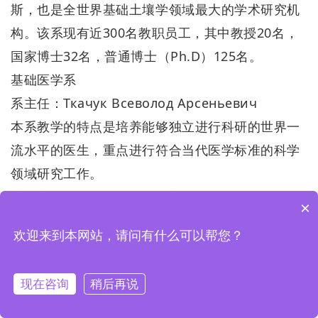
斯，也是全世界基础土壤学领域最大的学术研究机
构。该系现有近300名教职员工，其中教授20名，
国家博士32名，普通博士（Ph.D）125名。
基础医学系
系主任：Ткачук Всеволод Арсеньевич
本系教学的特点是培养能够独立进行科研的世界一
流水平的医生，重点进行符合当代医学标准的科学
领域研究工作。
该系主要目标是利用当代最新的信息和教学工艺
×
（包括Medline， NeuroScience Index等）：培
欢迎来到本网站，请问有什么可以帮您？
养符合俄罗斯高等教育标准培养临床专业的医务工
作者；通过莫斯科大学各专业知名专家和科研机构
现在咨询
稍后再说
的力量对基础和临床医学进行深入研究；在医学实
践中研究和获得医疗诊断和治病最新方法；