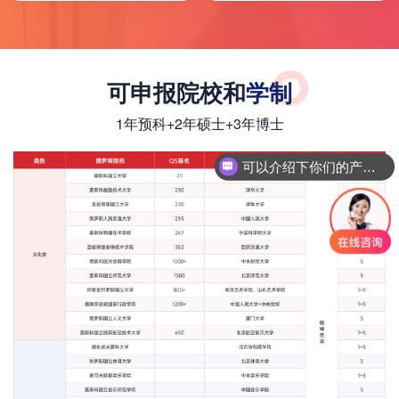
偶、创业相关福利)，同
是，选择硕博连读需要
时对于高层次人才，不
充分考虑自己的学术能
同岗位也会有相应的安
力、研究方向和个人发
可申报院校和
学制
置政策，一般的安置金
展规划等因素。
额几十万到几百万人民
1年预科+2年硕士+3年博士
币不等。
可以介绍下你们的产品么
你们是怎么收费的呢