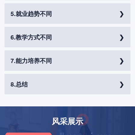
国内考研
在报名时，只能选择一所学校和一个专业，如果没有被录取，
国内985以上学校很少，并且都是自主划线报考难度很大，而大
就只能选择调剂或者放奔。 据统计，2023年考研报考人数为
5.就业趋势不同
部分学生考研报考的学校层次都是昔通学校，毕业 后并丕能明
474万，统考招生却仅有76万人，录取率只有16这还只是笔试
明显实现就业逆袭；
阶段，就已经卷得让人如此绝望了。占比不低于30%的复试还
国内考研
俄罗斯公费留学
要再刷掉一部分。毫不夸张得说，考研堪比渡劫，上岸困难重
在国内读研期间，学生和国内的就业市场联系会比较紧密，通
院校排名高，几乎是全球排名前500乃至100的大学，或者所在
重。
6.教学方式不同
俄罗斯公费留学
过导师、学校推荐等方式，在读研期间可以积累实践经验。研
国家的知名大学。不论是院校排名＋专业排名都是很“遥遥领先”
究生毕业后也可以继续留校参与研究。
～
海外院校宽进，录取相对容易，一般只需要提交申请材料即
国内考研
俄罗斯公费留学
可。 一些专业还要求提供大学四年的成绩，艺术生需要提供作
国内研究生的教学方式主要是以教科书教授为主，学生在课堂
海国外留学则比国内多一份选择，可以选择在国外就业，也可
品集。 此外，在申请时，可以同时申请多个学校多个专业，给
7.能力培养不同
上普遍比较沉默，不太擅长展示自己，不够主动。课程的设置
以通过小语种去扩大就业面，并且，根据调查数据显示82.5%的
自己更多的选择和机会。
也比较固定，没有太多的选修课和跨专业的机会。学生的评价
单位在一定程度上对海归员工采取了倾斜性的待遇。因为海归
国内考研
主要是以考试成绩为主，论文的质量和创新性也不是很高。
的语言能力、社交能 力、逻辑思维能力等，是被国内企业普遍
俄罗斯公费留学
国内考研的学生可能会获得更多的理论知识和基础知识，但是
认可的创新能力和专业素养，都是就业时的优势。
8.总结
在实践能力、创新能力、沟通能力等方面可能会比较欠缺。国
国外留学的教学方式主要是以独立研究和自己的深入研究为
内考研的学生也可能会受到导师的影响，导师的风格和方向可
主，根据专业领域研究生的课程内设置实习项目。国外更加关
综合对比下来，可以看出：
能会限制学生的发展空间和视野。
注思维训练、创新训练的同时，通过活动提升自我。由于学生
俄罗斯公费留学
＜考研一考定胜负，留学可有更多选择性；
选课自主性大，所选每门课程学习形式就是按时上课、完成作
＜考研只能选一所，留学可以同时申请好几所；
国外留学的学生可能会获得更多的实践经验和专业技能，但是
业，小测验、参加期末考试结课。国外这样的教学模式虽然会
＜国外大学很看软实力，经历可以弥补成绩劣势。
在理论知识方面可能会比较薄弱。 国外留学的学生也可能会受
增加学业压力，但是总体来说，专业课的平均教学质量还是优
风采展示
到文化的冲击和挑战，需要适应不同的教育体系和生活环境。
于国内院校的。
国外留学的过程也是求学者在不同的文化环境中生活的过程，
这段经历可以极大地锻炼一个人的独立能力、批判性思考、主