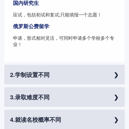
国内研究生
应试，包括初试和复试;只能填报一个志愿！
俄罗斯公费留学
申请，形式相对灵活，可同时申请多个学校多个专
业！
2.学制设置不同
国内研究生
需要2-3年的时间，学硕3年，专硕2年，部分专业2.5年。
3.录取难度不同
俄罗斯公费留学
硕士研究生培养时同一般为1-2年，部分地区1.5年。
国内考研
国内考研的录取难度相对较大，一般需要经过两个阶段：初试
4.就读名校概率不同
和复试。 初试主要考察政治、英语、数学和专业课四个科目的
知识水平； 复试主要是考察面试、笔试以及綜合能力。 此外，