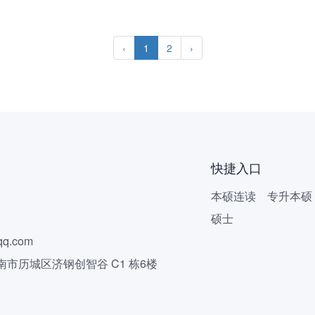
‹
1
2
›
快捷入口
本硕连读
专升本硕
硕士
q.com
市历城区济钢创智谷 C1 栋6楼